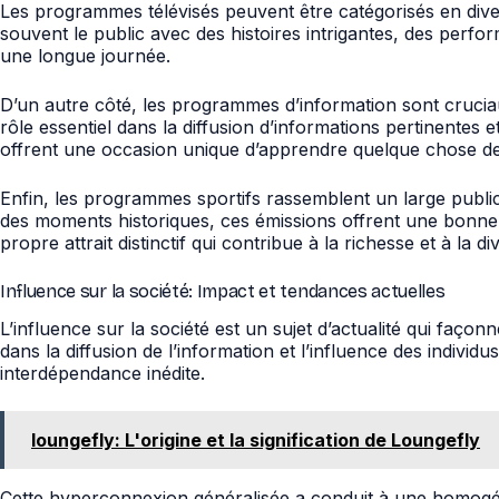
Les programmes télévisés peuvent être catégorisés en div
souvent le public avec des histoires intrigantes, des perfo
une longue journée.
D’un autre côté, les programmes d’information sont cruciau
rôle essentiel dans la diffusion d’informations pertinentes 
offrent une occasion unique d’apprendre quelque chose de
Enfin, les programmes sportifs rassemblent un large public p
des moments historiques, ces émissions offrent une bonne
propre attrait distinctif qui contribue à la richesse et à la d
Influence sur la société: Impact et tendances actuelles
L’influence sur la société est un sujet d’actualité qui fa
dans la diffusion de l’information et l’influence des indiv
interdépendance inédite.
loungefly: L'origine et la signification de Loungefly
Cette hyperconnexion généralisée a conduit à une homogéné