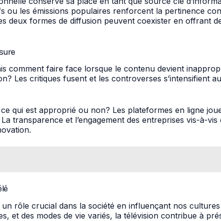
itionnelle conserve sa place en tant que source clé d’infor
s ou les émissions populaires renforcent la pertinence conti
 ces deux formes de diffusion peuvent coexister en offrant
nsure
ais comment faire face lorsque le contenu devient inappro
n? Les critiques fusent et les controverses s’intensifient aut
r ce qui est approprié ou non? Les plateformes en ligne joue
e? La transparence et l’engagement des entreprises vis-à-vi
novation.
élé
un rôle crucial dans la société en influençant nos cultures 
 et des modes de vie variés, la télévision contribue à prés