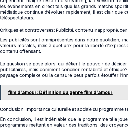
Cependant, malgré l’essor du streaming, la télévision trad
les événements en direct tels que les grands matchs sportif
médiatique continue d’évoluer rapidement, il est clair que
téléspectateurs.
Critiques et controverses: Publicité, contenu inapproprié, ce
Les publicités sont omniprésentes dans notre quotidien, m
valeurs morales, mais à quel prix pour la liberté d’expressio
contenu offensant.
La question se pose alors: qui détient le pouvoir de décide
publicitaires, mais comment concilier rentabilité et éthiqu
paysage complexe où la censure peut parfois étouffer l’in
film d'amour: Définition du genre film d'amour
Conclusion: Importance culturelle et sociale du programme t
En conclusion, il est indéniable que le programme télé joue 
programmes mettant en valeur des traditions, des croyances,