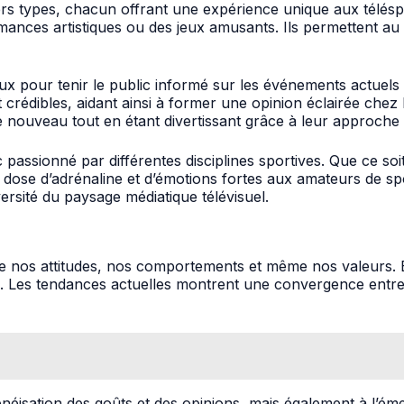
ers types, chacun offrant une expérience unique aux télés
rmances artistiques ou des jeux amusants. Ils permettent au 
x pour tenir le public informé sur les événements actuels e
et crédibles, aidant ainsi à former une opinion éclairée che
 nouveau tout en étant divertissant grâce à leur approche
assionné par différentes disciplines sportives. Que ce soit 
 dose d’adrénaline et d’émotions fortes aux amateurs de 
iversité du paysage médiatique télévisuel.
çonne nos attitudes, nos comportements et même nos valeurs.
idus. Les tendances actuelles montrent une convergence entre
isation des goûts et des opinions, mais également à l’éme